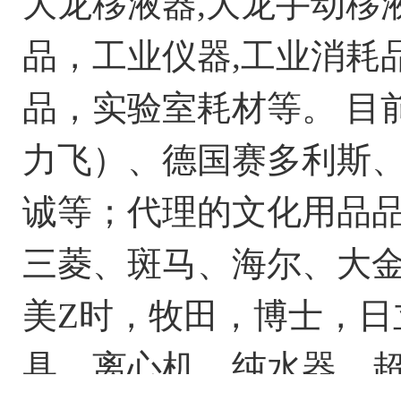
大龙移液器,大龙手动移
品，工业仪器,工业消耗
品，实验室耗材等。 目前主
力飞）、德国赛多利斯、
诚等；代理的文化用品品牌有
三菱、斑马、海尔、大
美Z时，牧田，博士，
具、离心机、纯水器、