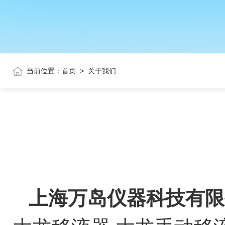
当前位置：
首页
>
关于我们
上海万岛仪器科技有限