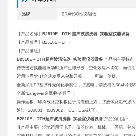
品牌
BRANSON/必能信
【产品名称】
B2510E－DTH 超声波清洗器 实验室仪器设备
【产品编号】B2510E－DTH
【产品描述】
B2510E－DTH超声波清洗器 实验室仪器设备
产品的主要特点
传统普通换能器振动时所产生球形波，空化效应不均匀，而使用B
运用业界*的贴合式发用来包胶开关、、、可靠、便捷。
全新采用PP塑胶外壳耐化学腐蚀，防漏电，清洗槽为304L不锈
全新*Langevin金属/陶瓷振子；
操作面板、印刷线路控制板位于清洗槽上方，防液体及湿气渗入
通过 IS09001、IS09002 、CE、CSA认证。
B2510E－DTH超声波清洗器 实验室仪器设备
产品的用途：
其产品主要广泛地运用于电子、仪器仪表、机械、、医药、包装
实验材料吸管、吸咀及器皿的清洁，层析前的脱气处理，材料及