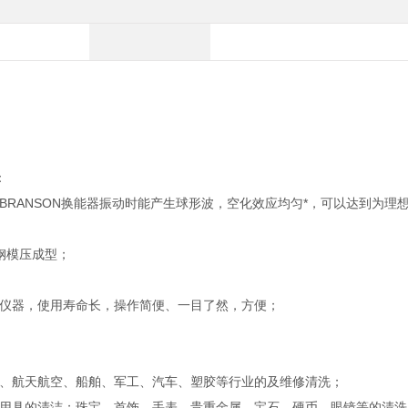
：
RANSON换能器振动时能产生球形波，空化效应均匀*，可以达到为理
钢模压成型；
仪器，使用寿命长，操作简便、一目了然，方便；
、航天航空、船舶、军工、汽车、塑胶等行业的及维修清洗；
用具的清洁；珠宝、首饰、手表、贵重金属、宝石、硬币、眼镜等的清洗