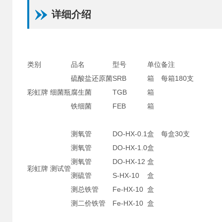
详细介绍
类别
品名
型号
单位
备注
硫酸盐还原菌
SRB
箱
每箱180支
彩虹牌 细菌瓶
腐生菌
TGB
箱
铁细菌
FEB
箱
测氧管
DO-HX-0.1
盒
每盒30支
测氧管
DO-HX-1.0
盒
测氧管
DO-HX-12
盒
彩虹牌 测试管
测硫管
S-HX-10
盒
测总铁管
Fe-HX-10
盒
测二价铁管
Fe-HX-10
盒