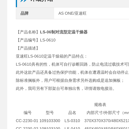
品牌
AS ONE/亚速旺
【产品名称】
LS-06制对流型定温干燥器
【产品编号】LS-0610
【产品描述】
亚速旺LS-0610定温干燥箱的产品特点：
LS-0610具有的性，机体可自行诊断回路，防止电流过载技术
此外这款产品还具备过热保护功能，机体在遭遇温时会自动停止
除标准搁板外，用户可根据自身需求另外选购或是追加搁板；
此外，我司另有下部架台可单独出售，详情请致电接洽。
规格表
编号
型号
品名
内部尺寸/外部尺寸（m
CC-2230-01
109103300
LS-0310
370X370X370/480X521
CC-2230-02
109103100
LS-0410
450X450X450/560X601