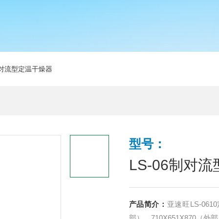
6制对流型定温干燥器
型号：
LS-06制对
产品简介：
亚速旺LS-061
部），710X651X870（