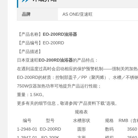
品牌
AS ONE/亚速旺
【产品名称】
EO-200RD油浴器
【产品编号】EO-200RD
【产品描述】
日本亚速旺
EO-200RD油浴器
的产品特点：
在遇到温度过高时会启动相应的保护预警机制——强制关闭加热
EO-200RD的材质：控制部盖子／PP（聚丙烯）、水槽／不锈钢
750W仪器加热功率可地提升产品运行性能；
重量：1.5KG。
更多有关
的细节信息，敬请参阅“产品资料下载”选项。
规格表
编号
型号
水槽形状
规格
RMB（含
1-2948-01
EO-200RD
圆形
数码
3560
1-2947-01
EO-200K
方形
模拟
2560