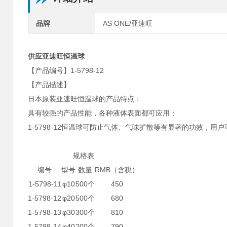
品牌
AS ONE/亚速旺
供应亚速旺恒温球
【产品编号】1-5798-12
【产品描述】
日本原装亚速旺恒温球的产品特点：
具有较强的产品性能，各种液体表面都可应用；
1-5798-12恒温球可防止气体、气味扩散等有显著的功效，用
规格表
编号
型号
数量
RMB（含税）
1-5798-11
φ10
500个
450
1-5798-12
φ20
500个
680
1-5798-13
φ30
300个
810
1-5798-14
φ40
200个
790