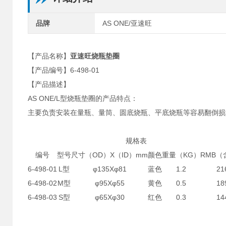
品牌
AS ONE/亚速旺
【产品名称】
亚速旺烧瓶垫圈
【产品编号】6-498-01
【产品描述】
AS ONE/L型烧瓶垫圈的产品特点：
主要负责安装在量瓶、量筒、圆底烧瓶、平底烧瓶等容易翻倒损
规格表
编号
型号
尺寸（OD）X（ID）mm
颜色
重量（KG）
RMB（
6-498-01
L型
φ135Xφ81
蓝色
1.2
21
6-498-02
M型
φ95Xφ55
黄色
0.5
18
6-498-03
S型
φ65Xφ30
红色
0.3
14