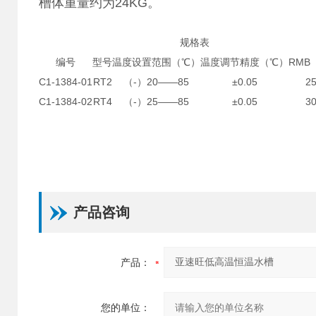
槽体重量约为24KG。
规格表
编号
型号
温度设置范围（℃）
温度调节精度（℃）
RMB
C1-1384-01
RT2
（-）20——85
±0.05
2
C1-1384-02
RT4
（-）25——85
±0.05
3
产品咨询
产品：
您的单位：