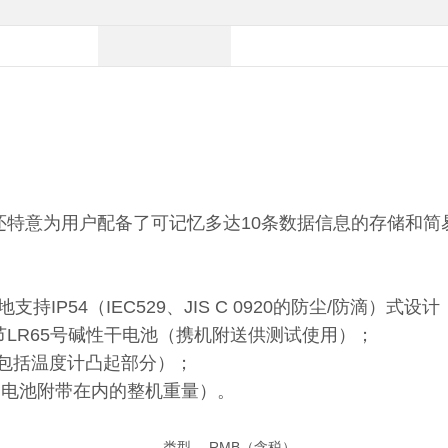
03还特意为用户配备了可记忆多达10条数据信息的存储和
持IP54（IEC529、JIS C 0920的防尘/防滴）式设计
2节LR65号碱性干电池（携机附送供测试使用）；
m（不包括温度计凸起部分）；
（包含电池附带在内的整机重量）。
类型
RMB（含税）