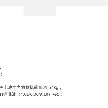
18）；
℃；
括锂离子电池在内的整机重量约为43g；
（4.01/6.86/9.18）各1支；