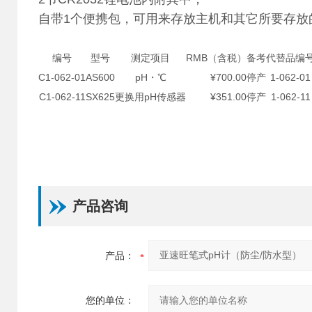
自带1个便携包，可用来存放主机和其它所要存放
编号
型号
测定项目
RMB（含税）
备考
代替品编
C1-062-01
AS600
pH・℃
¥700.00
停产
1-062-01
C1-062-11
SX625
更换用pH传感器
¥351.00
停产
1-062-11
产品咨询
产品：
您的单位：