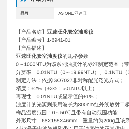
品牌
AS ONE/亚速旺
【产品名称】
亚速旺化验室浊度仪
【产品编号】1-6941-01
【产品描述】
亚速旺化验室浊度仪
的规格参数：
0～1000NTU为该系列浊度计的标准测定范围
分辨率：0.01NTU（0～19.99NTU）、0.1NTU（
测定方法：依据ISO7027非对称配光泛光方式；
精度：±2%（±3%：501NTU以上）；
再现性：0.01NTU或显示值的±1%；
浊度计的光源则采用波长为800nm红外线放射二
样品温度范围：0～50℃且带有自动范围功能；
外形尺寸：68X155X46mm，重量约为200g
4节7号干电池随机附带以用于浊度仪的正常供电