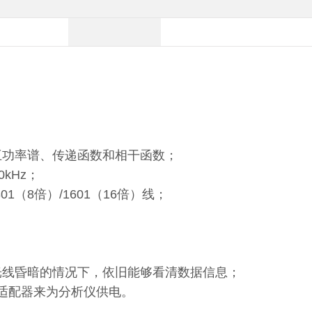
互功率谱、传递函数和相干函数；
80kHz；
801（8倍）/1601（16倍）线；
外界光线昏暗的情况下，依旧能够看清数据信息；
C适配器来为分析仪供电。