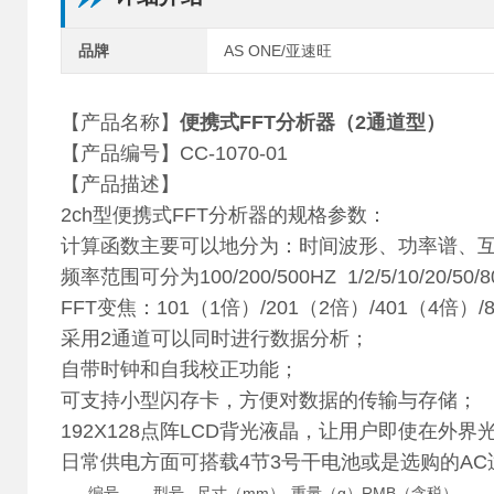
品牌
AS ONE/亚速旺
【产品名称】
便携式FFT分析器（2通道型）
【产品编号】CC-1070-01
【产品描述】
2ch型便携式FFT分析器的规格参数：
计算函数主要可以地分为：时间波形、功率谱、
频率范围可分为100/200/500HZ 1/2/5/10/20/50/
FFT变焦：101（1倍）/201（2倍）/401（4倍）/
采用2通道可以同时进行数据分析；
自带时钟和自我校正功能；
可支持小型闪存卡，方便对数据的传输与存储；
192X128点阵LCD背光液晶，让用户即使在
日常供电方面可搭载4节3号干电池或是选购的A
编号
型号
尺寸（mm）
重量（g）
RMB（含税）