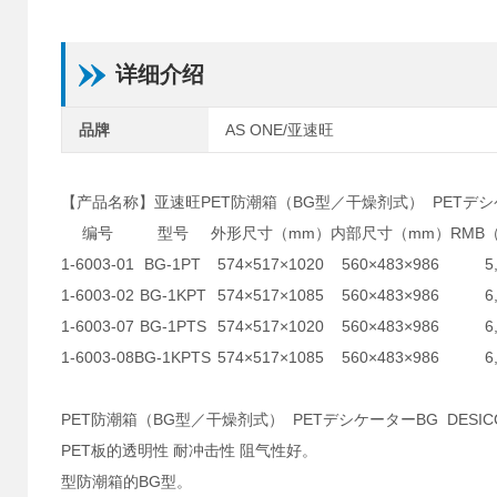
详细介绍
品牌
AS ONE/亚速旺
【产品名称】亚速旺PET防潮箱（BG型／干燥剂式） PETデシケー
编号
型号
外形尺寸（mm）
内部尺寸（mm）
RMB
1-6003-01
BG-1PT
574×517×1020
560×483×986
5
1-6003-02
BG-1KPT
574×517×1085
560×483×986
6
1-6003-07
BG-1PTS
574×517×1020
560×483×986
6
1-6003-08
BG-1KPTS
574×517×1085
560×483×986
6
PET防潮箱（BG型／干燥剂式） PETデシケーターBG DESIC
PET板的透明性 耐冲击性 阻气性好。
型防潮箱的BG型。