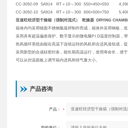
CC-3092-09
SA914
RT＋10～300
550×450×550
4,39
CC-3092-10
SA924
RT＋10～300
600×500×750
5,40
亚速旺经济型干燥箱（强制对流式） 乾燥器 DRYING CHAMB
箱体内均采用镜面不锈钢氩弧焊制作而成，箱体外采用钢板，造
采用具有超温偏差保护、数字显示的微电脑P.I.D温度控制器，
热风循环系统由能在高温下连续运转的风机和合适风道组成，提
采用新型的合成硅密封条，能长期高温运行，使用寿命长，便于
可以从控温面板上调节箱内进风和排气量大小。
产品咨询
产品：
您的单位：