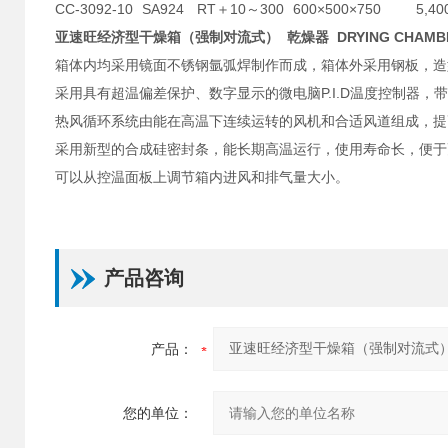
CC-3092-10
SA924
RT＋10～300
600×500×750
5,40
亚速旺经济型干燥箱（强制对流式） 乾燥器 DRYING CHAMB
箱体内均采用镜面不锈钢氩弧焊制作而成，箱体外采用钢板，造
采用具有超温偏差保护、数字显示的微电脑P.I.D温度控制器，
热风循环系统由能在高温下连续运转的风机和合适风道组成，提
采用新型的合成硅密封条，能长期高温运行，使用寿命长，便于
可以从控温面板上调节箱内进风和排气量大小。
产品咨询
产品：
您的单位：