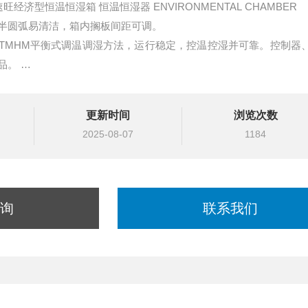
CC-3072-02 亚速旺经济型恒温恒湿箱 恒温恒湿器 ENVIRONMENTAL CHAMBER
半圆弧易清洁，箱内搁板间距可调。
TMHM平衡式调温调湿方法，运行稳定，控温控湿并可靠。控制器
品。
过限制温度即自动中断，保证实验运行，不发生意外。
更新时间
浏览次数
2025-08-07
1184
询
联系我们