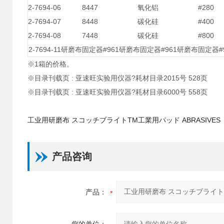
2-7694-06
8447
氧化铝
#280
2-7694-07
8448
碳化硅
#400
2-7694-08
7448
碳化硅
#800
2-7694-11
研磨布固定器#961
研磨布固定器#961
研磨布固定器#9
※1箱的价格。
※目录刊载页 : 亚速旺实验用仪器?耗材目录2015号 528页
※目录刊载页 : 亚速旺实验用仪器?耗材目录6000号 558页
工业用研磨布
スコッチブライトTM工業用パッド ABRASIVES
产品咨询
产品：