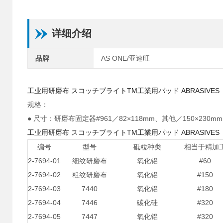
详细介绍
品牌
AS ONE/亚速旺
工业用研磨布
スコッチブライトTM工業用パッド ABRASIVES
规格：
● 尺寸：研磨布固定器#961／82×118mm、其他／150×230mm
工业用研磨布
スコッチブライトTM工業用パッド ABRASIVES
编号
型号
砥粒种类
相当于精加
2-7694-01
细纹研磨布
氧化铝
#60
2-7694-02
粗纹研磨布
氧化铝
#150
2-7694-03
7440
氧化铝
#180
2-7694-04
7446
碳化硅
#320
2-7694-05
7447
氧化铝
#320