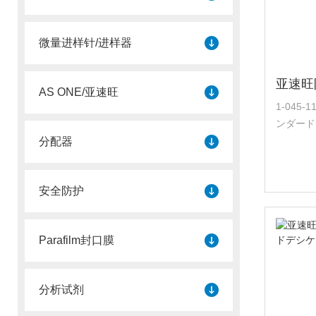
微量进样针/进样器
AS ONE/亚速旺
1-04
ンダード
都是门，
分配器
密封衬，
过安装温湿
安全防护
Parafilm封口膜
分析试剂