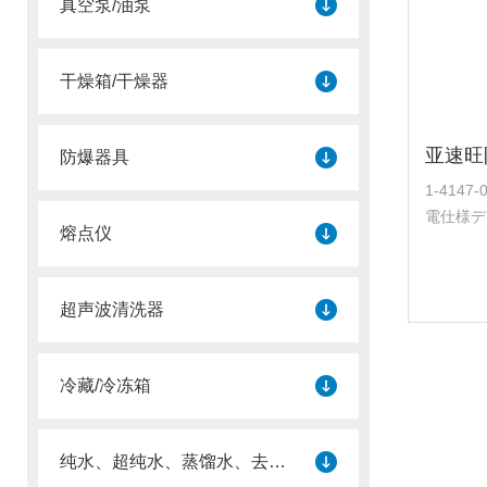
真空泵/油泵
干燥箱/干燥器
防爆器具
1-414
電仕様デ
熔点仪
经导通，
生。 B
方便使用的
超声波清洗器
冷藏/冷冻箱
纯水、超纯水、蒸馏水、去离子水