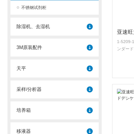
不锈钢试剂柜
除湿机、去湿机
1-520
3M原装配件
ンダードデシケ
质：主体
金、滚轮
天平
WPN）..
采样/分析器
培养箱
移液器