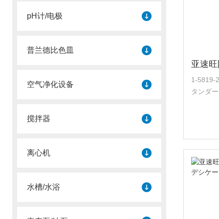
pH计/电极
普兰德比色皿
1-581
空气净化设备
タンダー
侧都是门
性密封衬
搅拌器
通过安装温
离心机
水槽/水浴