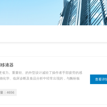
调移液器
更省力。重量轻、的外型设计减轻了操作者手部疲劳的感
生物化学、临床诊断及食品分析中经常出现的，与酶标板
查看详
作更加简化，普兰德多道移液器从0.5?l至 300?l 分成7段。
量：
4656